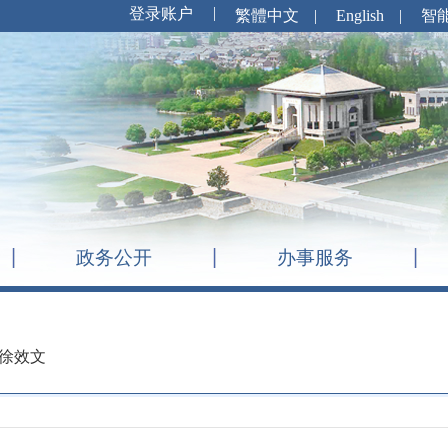
繁體中文
|
English
|
智
政务公开
办事服务
徐效文