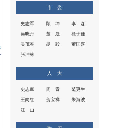
市 委
史志军
顾 坤
李 森
吴晓丹
董 晟
徐子佳
吴茂春
胡 毅
董国喜
张冲林
人 大
史志军
周 青
范更生
王向红
贺宝祥
朱海波
江 山