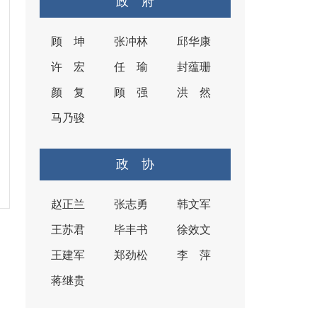
政 府
顾 坤
张冲林
邱华康
许 宏
任 瑜
封蕴珊
颜 复
顾 强
洪 然
马乃骏
政 协
赵正兰
张志勇
韩文军
王苏君
毕丰书
徐效文
王建军
郑劲松
李 萍
蒋继贵