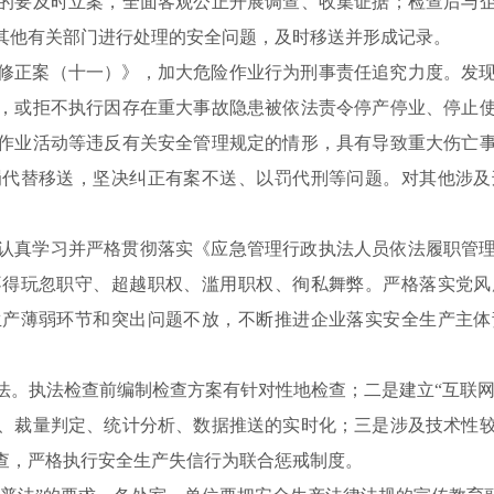
的要及时立案，全面客观公正开展调查、收集证据；检查后与
其他有关部门进行处理的安全问题，及时移送并形成记录。
修正案（十一）》，加大危险作业行为刑事责任追究力度。发
，或拒不执行因存在重大事故隐患被依法责令停产停业、停止
作业活动等违反有关安全管理规定的情形，具有导致重大伤亡
罚代替移送，坚决纠正有案不送、以罚代刑等问题。对其他涉及
认真学习并严格贯彻落实《应急管理行政执法人员依法履职管
不得玩忽职守、超越职权、滥用职权、徇私舞弊。严格落实党风
生产薄弱环节和突出问题不放，不断推进企业落实安全生产主体
。执法检查前编制检查方案有针对性地检查；二是建立“互联网
、裁量判定、统计分析、数据推送的实时化；三是涉及技术性
查，严格执行安全生产失信行为联合惩戒制度。