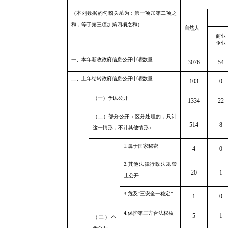
（本列数据的勾稽关系为：第一项加第二项之
和，等于第三项加第四项之和）
自然人
商业
企业
一、本年新收政府信息公开申请数量
3076
54
二、上年结转政府信息公开申请数量
103
0
（一）予以公开
1334
22
（二）部分公开（区分处理的，只计
514
8
这一情形，不计其他情形）
1.
属于国家秘密
4
0
2.
其他法律行政法规禁
20
1
止公开
3.
危及“三安全一稳定”
1
0
4.
保护第三方合法权益
5
1
（三）不