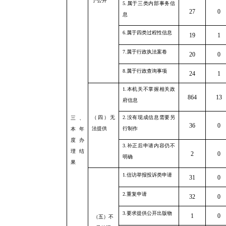
予公开
5.
属于三类内部事务信
27
0
息
6.
属于四类过程性信息
19
1
7.
属于行政执法案卷
20
0
8.
属于行政查询事项
24
1
1.
本机关不掌握相关政
864
13
府信息
（四）无
2.
没有现成信息需要另
三、
36
0
法提供
行制作
本年
度办
3.
补正后申请内容仍不
理结
2
0
明确
果
1.
信访举报投诉类申请
31
0
2.
重复申请
32
0
3.
要求提供公开出版物
1
0
（五）不