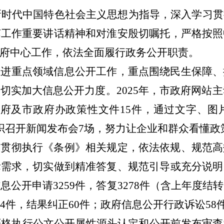
新时代中国特色社会主义思想为指导，深入学习贯
苏工作重要讲话精神和对淮安殷切嘱托，严格按照
府中心工作，依法全面履行政务公开职责。
推进重点领域信息公开工作，重点围绕民生保障、
，切实加大信息公开力度。
2025
年，市政府网站主
政府及市政府办政策性文件
15
件，通过文字、图
织召开新闻发布会
7
场，努力让企业和群众看懂政
格贯彻执行《条例》相关规定，依法依规、规范高
际需求，切实做到精准答复、规范引导或充分说明
信息公开申请
3259
件，答复
3278
件（含上年度结转
4
件，结果纠正
60
件；政府信息公开行政诉讼
58
严格执行公文公开属性源头认定和公开前发布审查