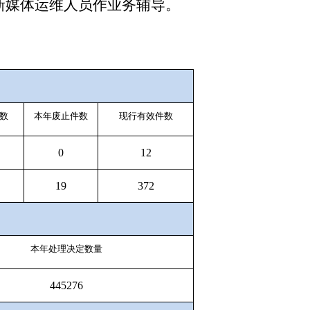
新媒体运维人员作业务辅导。
数
本年废止件数
现行有效件数
0
1
2
19
37
2
本年处理决定数量
445276