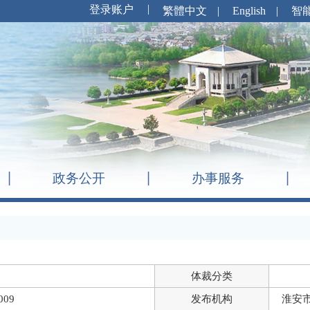
繁體中文
|
English
|
智
政务公开
办事服务
体裁分类
009
发布机构
淮安