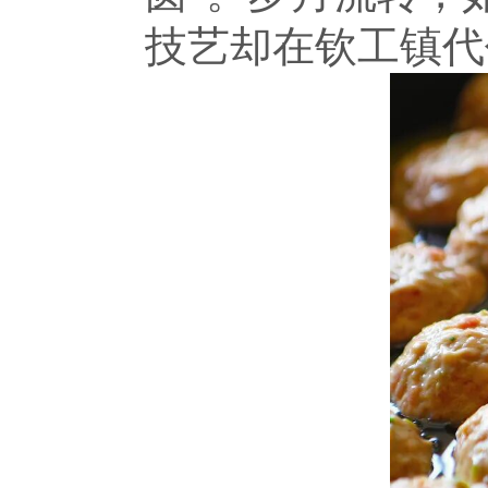
技艺却在钦工镇代