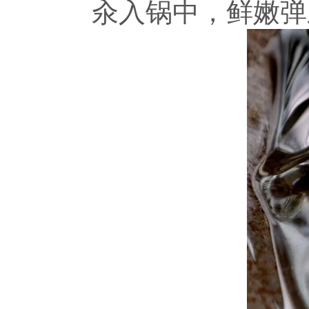
汆入锅中，鲜嫩弹