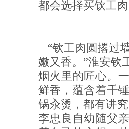
都会选择买钦工肉
“钦工肉圆撂过
嫩又香。”淮安钦
烟火里的匠心。
鲜香，蕴含着千
锅汆烫，都有讲究
李忠良自幼随父