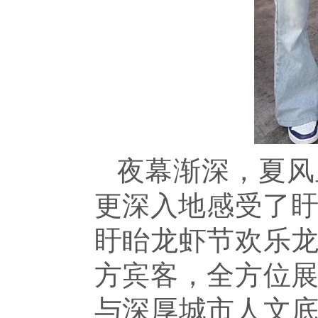
夜幕渐深，夏风
更深入地感受了盱
盱眙龙虾节欢乐
方宾客，全方位
与深厚城市人文