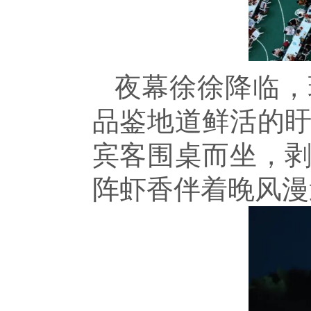
夜幕徐徐降临，
品鉴地道鲜活的
宾客围桌而坐，
阵虾香伴着晚风漫