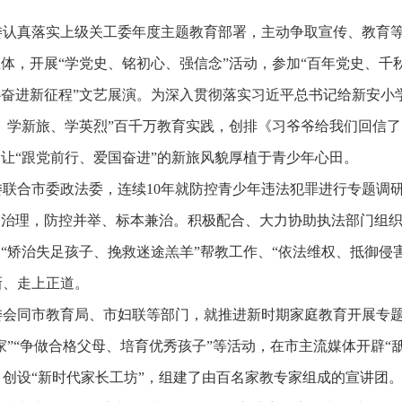
委认真落实上级关工委年度主题教育部署，主动争取宣传、教育
体，开展“学党史、铭初心、强信念”活动，参加“百年党史、千
心奋进新征程”文艺展演。为深入贯彻落实习近平总书记给新安小
信、学新旅、学英烈”百千万教育实践，创排《习爷爷给我们回信了
，让“跟党前行、爱国奋进”的新旅风貌厚植于青少年心田。
委联合市委政法委，连续10年就防控青少年违法犯罪进行专题调研
合治理，防控并举、标本兼治。积极配合、大力协助执法部门组织
“矫治失足孩子、挽救迷途羔羊”帮教工作、“依法维权、抵御侵害
新、走上正道。
委会同市教育局、市妇联等部门，就推进新时期家庭教育开展专
家”“争做合格父母、培育优秀孩子”等活动，在市主流媒体开辟“舐
设“新时代家长工坊”，组建了由百名家教专家组成的宣讲团。20