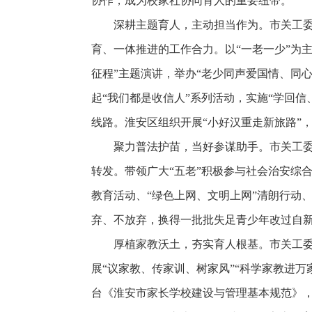
协作，成为校家社协同育人的重要纽带。
深耕主题育人，
主动担当作为。
市关工
育、一体推进的工作合力。以“一老一少”为主
征程”主题演讲，举办“老少同声爱国情、同
起“我们都是收信人”系列活动，实施“学回
线路。淮安区组织开展“小好汉重走新旅路”
聚力普法护苗，
当好参谋助手。
市关工
转发。带领广大“五老”积极参与社会治安综
教育活动、“绿色上网、文明上网”清朗行动、
弃、不放弃，换得一批批失足青少年改过自
厚植家教沃土，
夯实育人根基。
市关工
展“议家教、传家训、树家风”“科学家教进万
台《淮安市家长学校建设与管理基本规范》，创