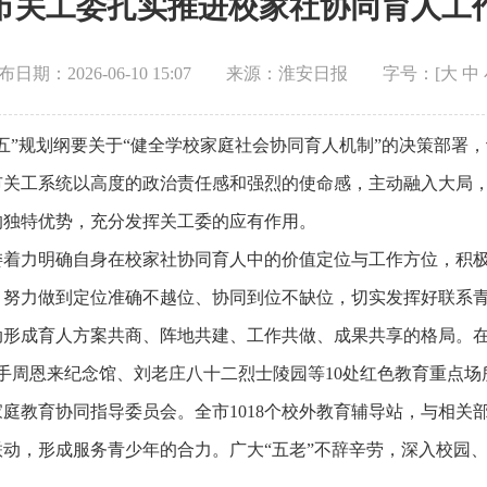
市关工委扎实推进校家社协同育人工
布日期：2026-06-10 15:07
来源：淮安日报
字号：[
大
中
五”规划纲要关于“健全学校家庭社会协同育人机制”的决策部署
市关工系统以高度的政治责任感和强烈的使命感，主动融入大局
的独特优势，充分发挥关工委的应有作用。
委着力明确自身在校家社协同育人中的价值定位与工作方位，积极
，努力做到定位准确不越位、协同到位不缺位，切实发挥好联系
动形成育人方案共商、阵地共建、工作共做、成果共享的格局。
手周恩来纪念馆、刘老庄八十二烈士陵园等10处红色教育重点
庭教育协同指导委员会。全市1018个校外教育辅导站，与相关
动，形成服务青少年的合力。广大“五老”不辞辛劳，深入校园