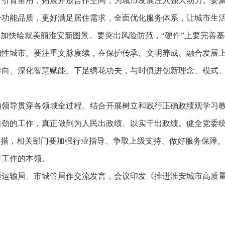
才引育留用，拓展开放合作空间，为城市发展注入强大动力。要
升功能品质，更好满足居住需求，全面优化服务体系，让城市生
，加快绘就美丽淮安新图景。要突出风险防范，“硬件”上要完善基
韧性城市。要注重文脉赓续，在保护传承、文明养成、融合发展
导向、深化智慧赋能、下足绣花功夫，与时俱进创新理念、模式
的领导贯穿各领域全过程。结合开展树立和践行正确政绩观学习
后劲的工作，真正做到为人民出政绩、以实干出政绩。健全党委
举措，相关部门要加强行业指导、争取上级支持、做好服务保障
市工作的本领。
通运输局、市城管局作交流发言，会议印发《推进淮安城市高质