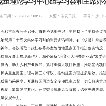
党组理论学习中心组学习会和主席办
布日期：2026-06-03 08:35
来源：淮安日报
字号：[
大
中
习会和主席办公会召开。市政协党组书记、主席赵正兰主持会议
政治局第二十五次集体学习时的重要讲话精神、在《求是》杂志
精神等。会议听取市政协各委办室阶段性重点工作推进落实情况
质量发展上展现新作为。精心筹备“培育壮大消费新业态”常委
生供给、助力乡村产业振兴。紧盯重特大项目攻坚，推动签约项
抓实重点提案办理与第三方评议，推动提案办理提质增效。推进A
息质量与采用率。开展校园周边安全专项民主监督，切实解决群
果视察，凝聚发展共识。开展委员履职风采宣传，选树先进典型
质量发展合力。