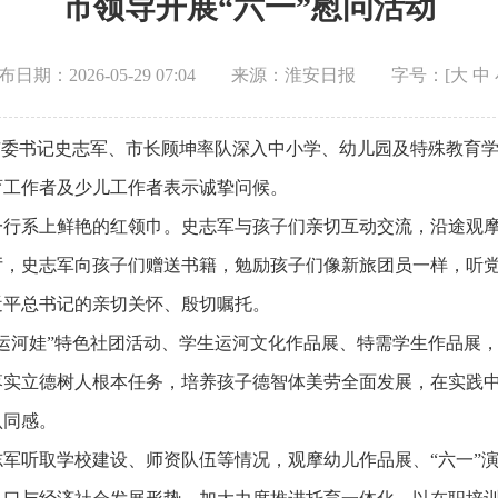
市领导开展“六一”慰问活动
布日期：2026-05-29 07:04
来源：淮安日报
字号：[
大
中
际，市委书记史志军、市长顾坤率队深入中小学、幼儿园及特殊教育
育工作者及少儿工作者表示诚挚问候。
一行系上鲜艳的红领巾。史志军与孩子们亲切互动交流，沿途观
厅，史志军向孩子们赠送书籍，勉励孩子们像新旅团员一样，听
近平总书记的亲切关怀、殷切嘱托。
运河娃”特色社团活动、学生运河文化作品展、特需学生作品展
落实立德树人根本任务，培养孩子德智体美劳全面发展，在实践
认同感。
军听取学校建设、师资队伍等情况，观摩幼儿作品展、“六一”