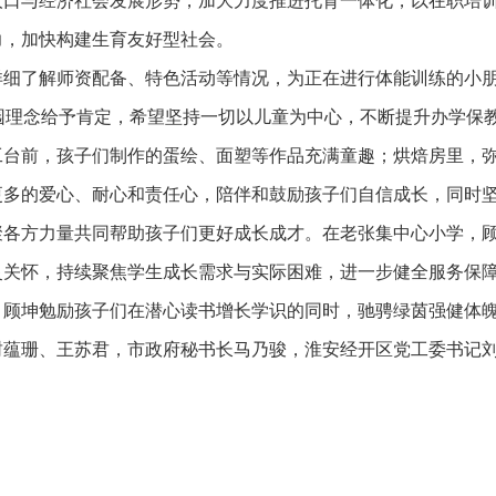
人口与经济社会发展形势，加大力度推进托育一体化，以在职培
力，加快构建生育友好型社会。
详细了解师资配备、特色活动等情况，为正在进行体能训练的小
办园理念给予肯定，希望坚持一切以儿童为中心，不断提升办学保
工台前，孩子们制作的蛋绘、面塑等作品充满童趣；烘焙房里，
更多的爱心、耐心和责任心，陪伴和鼓励孩子们自信成长，同时
聚各方力量共同帮助孩子们更好成长成才。在老张集中心小学，
灵关怀，持续聚焦学生成长需求与实际困难，进一步健全服务保
顾坤勉励孩子们在潜心读书增长学识的同时，驰骋绿茵强健体魄
封蕴珊、王苏君，市政府秘书长马乃骏，淮安经开区党工委书记