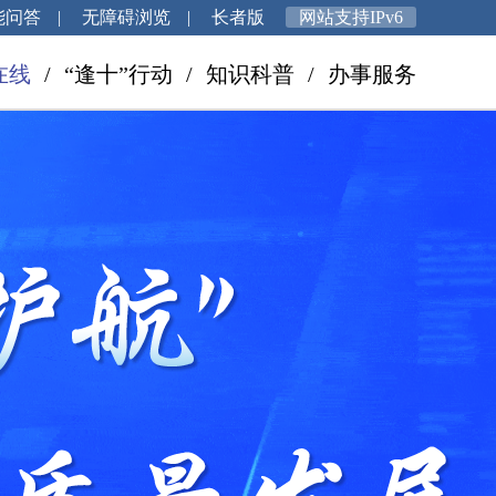
能问答
|
无障碍浏览
|
长者版
网站支持IPv6
在线
/
“逢十”行动
/
知识科普
/
办事服务