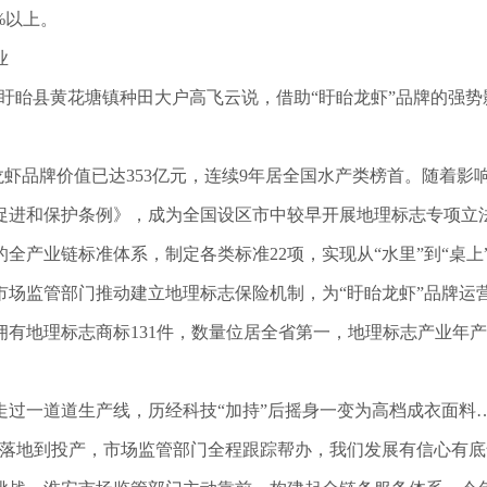
%以上。
业
。”盱眙县黄花塘镇种田大户高飞云说，借助“盱眙龙虾”品牌的强
眙龙虾品牌价值已达353亿元，连续9年居全国水产类榜首。随着
促进和保护条例》，成为全国设区市中较早开展地理标志专项立法
全产业链标准体系，制定各类标准22项，实现从“水里”到“桌上
市场监管部门推动建立地理标志保险机制，为“盱眙龙虾”品牌运
有地理标志商标131件，数量位居全省第一，地理标志产业年产
走过一道道生产线，历经科技“加持”后摇身一变为高档成衣面料
目落地到投产，市场监管部门全程跟踪帮办，我们发展有信心有底