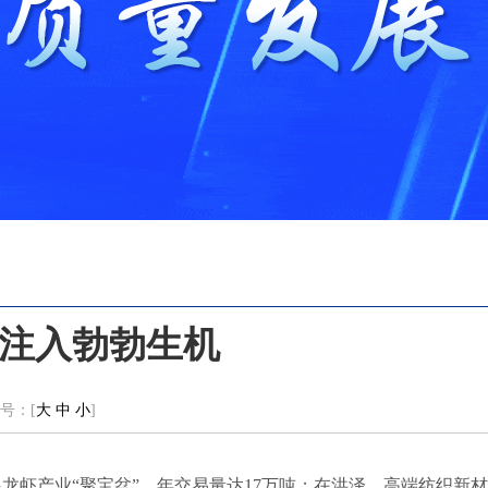
注入勃勃生机
号：[
大
中
小
]
起龙虾产业“聚宝盆”，年交易量达17万吨；在洪泽，高端纺织新材