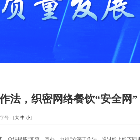
作法，织密网络餐饮“安全网”
字号：[
大
中
小
]
，总结提炼“实查、真办、力推”六字工作法。通过线上线下同