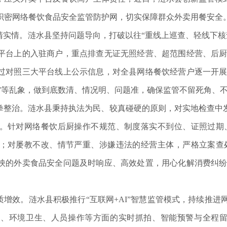
织密网络餐饮食品安全监管防护网，切实保障群众外卖用餐安全
摸清实情。涟水县坚持问题导向，打破以往“重线上巡查、轻线下
平台上的入驻商户，重点排查无证无照经营、超范围经营、后
过对照三大平台线上公示信息，对全县网络餐饮经营户逐一开
脏乱”等乱象，做到底数清、情况明、问题准，确保监管不留死角
拳整治。涟水县秉持执法为民、较真碰硬的原则，对实地检查中发
。针对网络餐饮后厨操作不规范、制度落实不到位、证照过期
；对屡教不改、情节严重、涉嫌违法的经营主体，严格立案查
映的外卖食品安全问题及时响应、高效处置，用心化解消费纠
质增效。涟水县积极推行“互联网+AI”智慧监管模式，持续推
、环境卫生、人员操作等方面的实时抓拍、智能预警与全程留痕