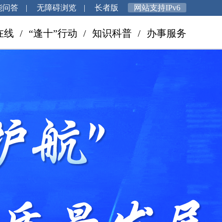
能问答
|
无障碍浏览
|
长者版
网站支持IPv6
在线
/
“逢十”行动
/
知识科普
/
办事服务