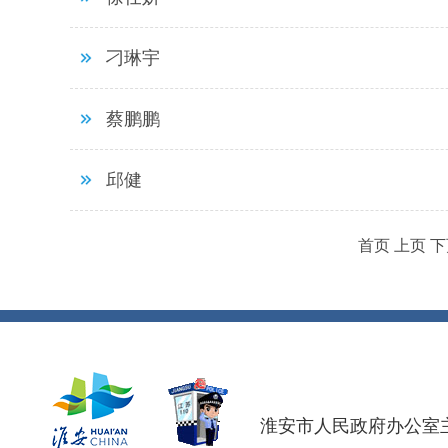
刁琳宇
蔡鹏鹏
邱健
首页
上页
下
淮安市人民政府办公室主