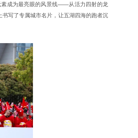
元素成为最亮眼的风景线——从活力四射的龙
上书写了专属城市名片，让五湖四海的跑者沉