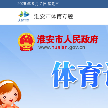
2026 年 8 月 7 日 星期五