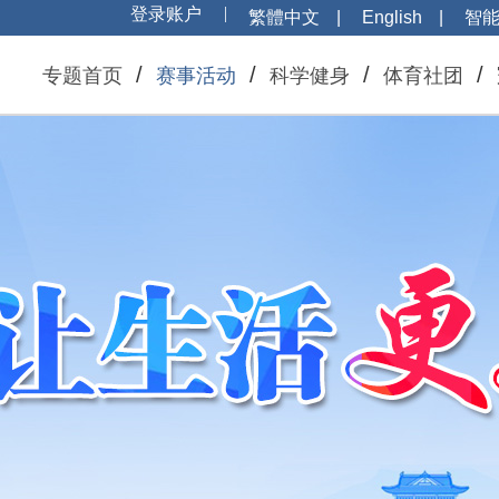
繁體中文
|
English
|
智
/
/
/
/
专题首页
赛事活动
科学健身
体育社团