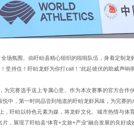
燃了全场氛围。由盱眙县精心组织的啦啦队伍，身着定制龙
！坚持住！盱眙龙虾为你打call！”此起彼伏的助威声
。
，为完赛选手送上专属心意。作为本次赛事的官方合作
喜悦中，第一时间品尝到地道的盱眙龙虾风味，为完赛的
上，盱眙以特色元素为媒，将龙虾文化、城市热情与体
片，展现了盱眙县“体育+文旅+产业”融合发展的良好成