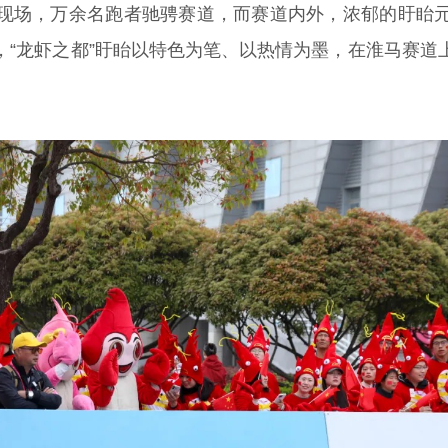
现场，万余名跑者驰骋赛道，而赛道内外，浓郁的盱眙
，“龙虾之都”盱眙以特色为笔、以热情为墨，在淮马赛道