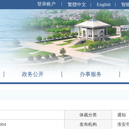
繁體中文
|
English
|
智
政务公开
办事服务
体裁分类
通知
004
发布机构
淮安