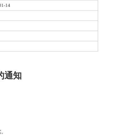
01-14
的通知
实。