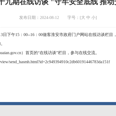
十九期在线访谈 "守牢安全底线 推动
发布日期：2024-08-12
字号：[
大
中
小
]
下午15：00--16：00做客淮安市政府门户网站在线访谈栏目
加。
an.gov.cn）首页的“在线访谈”栏目，参与在线交流。
interview/send_hasmh.html?id=2c949394910c2db60191446783da151f