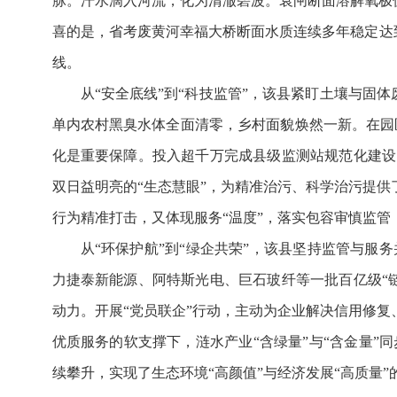
脉。汗水滴入河流，化为清澈碧波。袁闸断面溶解氧极
喜的是，省考废黄河幸福大桥断面水质连续多年稳定达
线。
从“安全底线”到“科技监管”，该县紧盯土壤与固
单内农村黑臭水体全面清零，乡村面貌焕然一新。在园区
化是重要保障。投入超千万完成县级监测站规范化建设
双日益明亮的“生态慧眼”，为精准治污、科学治污提供
行为精准打击，又体现服务“温度”，落实包容审慎监
从“环保护航”到“绿企共荣”，该县坚持监管与
力捷泰新能源、阿特斯光电、巨石玻纤等一批百亿级“
动力。开展“党员联企”行动，主动为企业解决信用修复
优质服务的软支撑下，涟水产业“含绿量”与“含金量
续攀升，实现了生态环境“高颜值”与经济发展“高质量”