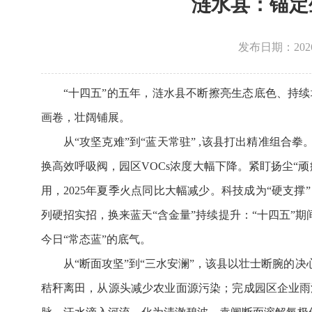
涟水县：锚定
发布日期：2026-0
“十四五”的五年，涟水县不断擦亮生态底色、持
画卷，壮阔铺展。
从“攻坚克难”到“蓝天常驻” ,该县打出精准组合
换高效呼吸阀，园区VOCs浓度大幅下降。紧盯扬尘“
用，2025年夏季火点同比大幅减少。科技成为“硬支
列硬招实招，换来蓝天“含金量”持续提升：“十四五”期
今日“常态蓝”的底气。
从“断面攻坚”到“三水安澜”，该县以壮士断腕的
秸秆离田，从源头减少农业面源污染；完成园区企业雨