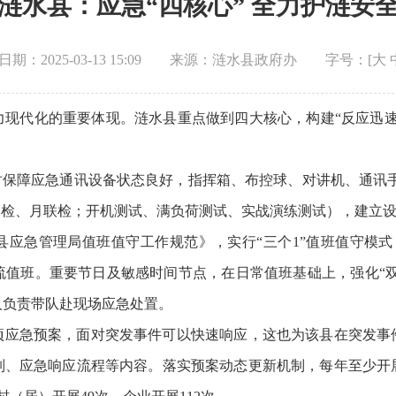
涟水县：应急“四核心” 全力护涟安
期：2025-03-13 15:09
来源：涟水县政府办
字号：[
大
力现代化的重要体现。涟水县重点做到四大核心，构建“反应迅速
小时保障应急通讯设备状态良好，指挥箱、布控球、对讲机、通讯手
巡检、月联检；开机测试、满负荷测试、实战演练测试），建立
县应急管理局值班值守工作规范》，实行“三个1”值班值守模式
流值班。重要节日及敏感时间节点，在日常值班基础上，强化“双
人负责带队赴现场应急处置。
8项应急预案，面对突发事件可以快速响应，这也为该县在突发事
制、应急响应流程等内容。落实预案动态更新机制，每年至少开展