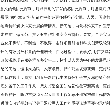
和践行正确政绩观，大力倡导、带头践行，创造了丰厚的理论成
性意义的领悟更深刻，对践行党的宗旨的感悟更深刻，对坚持真
展示“象征意义”的新征程中创造更多经得起实践、人民、历史
远地看待和解决淮安发展的新情况、新问题，自觉将淮安工作置
苏走在前、做示范、挑大梁中作出淮安应有贡献。要立足自身实
工业化不飘移、不飘然、不飘浮，走好项目引培和科技创新双轮
质的有效提升和量的合理增长；在此过程中，要学好用好“义乌
确政绩观体现在服务群众办实事上，树牢以人民为中心的发展思
难愁盼问题，编排实施民生实事项目、精准配置资源要素，更好
党性优作风上，坚持用习近平新时代中国特色社会主义思想凝心
、埋头苦干的工作作风，聚力打造全国知名党性教育新高地，更
会议精神，听取市委退役军人事务工作领导小组2025年工作情况
悟透做实习近平总书记关于退役军人工作的重要论述重要指示精