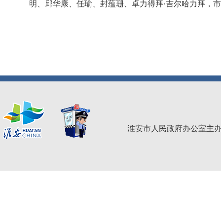
明、邱华康、任瑜、封蕴珊、卓力得拜·吉尔哈力拜，
淮安市人民政府办公室主办 