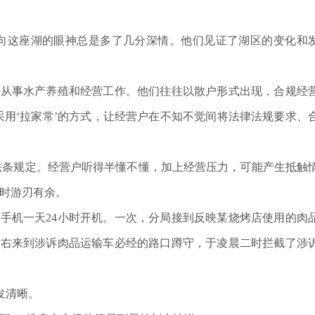
这座湖的眼神总是多了几分深情。他们见证了湖区的变化和
从事水产养殖和经营工作。他们往往以散户形式出现，合规经
用‘拉家常’的方式，让经营户在不知不觉间将法律法规要求、
条规定。经营户听得半懂不懂，加上经营压力，可能产生抵触
道时游刃有余。
机一天24小时开机。一次，分局接到反映某烧烤店使用的肉
左右来到涉诉肉品运输车必经的路口蹲守，于凌晨二时拦截了涉
发清晰。