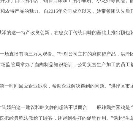
，开办了自己的小店，销售自家加工的小螺蛳、小龙虾等食品。
农特产品的魅力。自2016年公司成立以来，她带领团队先后
。
洪泽的这一特产改良创新，在忠实于传统口味的基础上推出预包
一场直播有两三万人观看。”针对公司主打的麻辣鹅产品，洪泽
市场监管局举办了卤肉制品知识培训，公司负责生产加工的员工
第一时间回应企业诉求，帮助企业解决遇到的问题。”洪泽区市
”陆婧的这一建议和韩文静的想法不谋而合——麻辣鹅拌素鸡是
仅把经典吃法教给了顾客，还起到很好的促销作用。”谈起“生