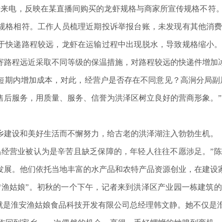
电，反映在某直播间购买的龙虾规格与商家所宣传规格不符。
规格相符。工作人员梳理近期投诉举报台账，未发现有其他消
于快递路程较远，龙虾在运输过程中出现脱水，导致规格缩小
寄路程远近采取不同等级的保温措施，对路程较远的快递件增加
内增加成本，对此，经营户是否存在不同意见？高涧分局副局
售后服务，用质量、服务、信誉为洪泽区树立良好的营商形象。”
建设和美好生活而不懈努力，给古老的洪泽湖注入勃勃生机。
营业被认为是辛苦且缺乏保障的，年轻人往往不愿涉足。”陈
发展。他们依托当地丰富的水产品和农特产品资源创业，在建设
姑娘”。初秋的一个下午，记者来到洪泽区产业园一栋建筑的
，就是淮安渔姑娘食品科技开发有限公司总经理韩文静。她不仅是