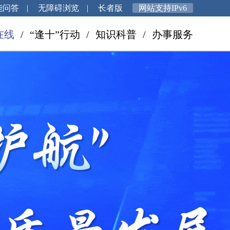
能问答
|
无障碍浏览
|
长者版
网站支持IPv6
在线
/
“逢十”行动
/
知识科普
/
办事服务