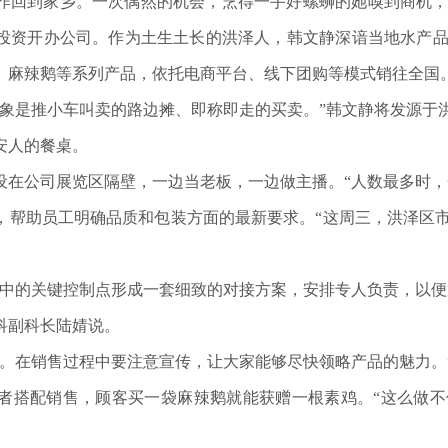
作回到家乡。一次偶然的机会，烹得一手好螺蛳的她嗅到商机
投资开办公司。作为土生土长的洪泽人，韩文静深谙当地水产品和
、麻辣鹅等系列产品，依托电商平台、线下团购等模式销往全国
是推小车叫卖的路边摊、即称即走的买卖。”韩文静将发源于
安人的餐桌。
公司展览区隔壁，一边当老板，一边做主播。“人数最多时，
，帮助员工明确品质和包装方面的最新要求。“这周三，洪泽区
的关键控制点形成一套细致的对接方案，安排专人负责，以便
科副科长陆婧说。
在销售过程中要注意宣传，让大家能够尽快领略产品的魅力。
者搭配销售，顾客买一袋麻辣鹅就能获赠一根素鸡。“这么做不