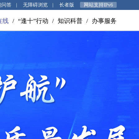
能问答
|
无障碍浏览
|
长者版
网站支持IPv6
在线
/
“逢十”行动
/
知识科普
/
办事服务