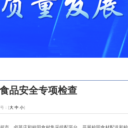
食品安全专项检查
号：[
大
中
小
]
边超市、卤菜店和校园食材集采统配平台，开展校园食材配送和校