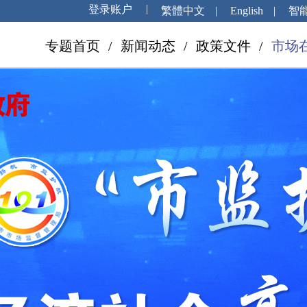
繁體中文
|
English
|
智
专题首页
/
新闻动态
/
政策文件
/
市场