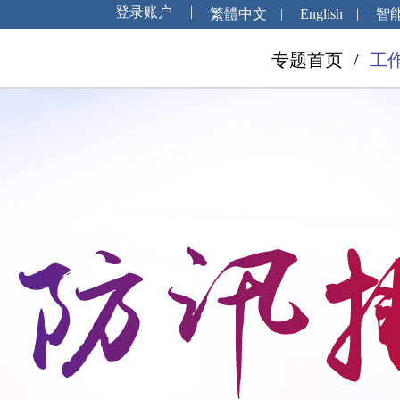
繁體中文
|
English
|
智
专题首页
/
工