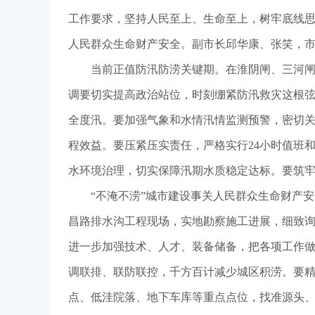
工作要求，坚持人民至上、生命至上，树牢底线思
人民群众生命财产安全。副市长邱华康、张笑，
当前正值防汛防涝关键期。在淮阴闸、三河
调要切实提高政治站位，时刻绷紧防汛救灾这根
全度汛。要加强气象和水情汛情监测预警，密切
程效益。要压紧压实责任，严格实行24小时值班
水环境治理，切实保障汛期水质稳定达标。要筑
“不淹不涝”城市建设事关人民群众生命财产
昌路排水沟工程现场，实地勘察施工进展，细致
进一步加强技术、人才、装备储备，把各项工作
调联排、联防联控，千方百计减少城区积涝。要
点、低洼院落、地下车库等重点点位，找准源头