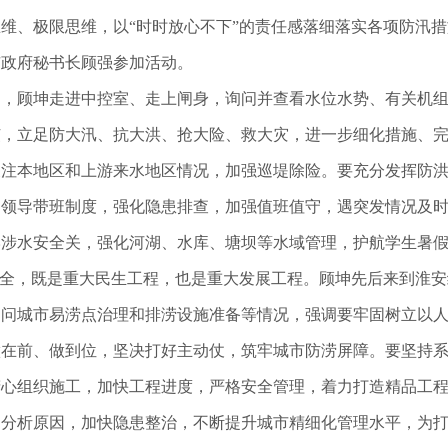
维、极限思维，以“时时放心不下”的责任感落细落实各项防汛措
市政府秘书长顾强参加活动。
闸，顾坤走进中控室、走上闸身，询问并查看水位水势、有关机
弦，立足防大汛、抗大洪、抢大险、救大灾，进一步细化措施、
关注本地区和上游来水地区情况，加强巡堤除险。要充分发挥防
和领导带班制度，强化隐患排查，加强值班值守，遇突发情况及时
牢涉水安全关，强化河湖、水库、塘坝等水域管理，护航学生暑
安全，既是重大民生工程，也是重大发展工程。顾坤先后来到淮
询问城市易涝点治理和排涝设施准备等情况，强调要牢固树立以
做在前、做到位，坚决打好主动仗，筑牢城市防涝屏障。要坚持
精心组织施工，加快工程进度，严格安全管理，着力打造精品工
、分析原因，加快隐患整治，不断提升城市精细化管理水平，为