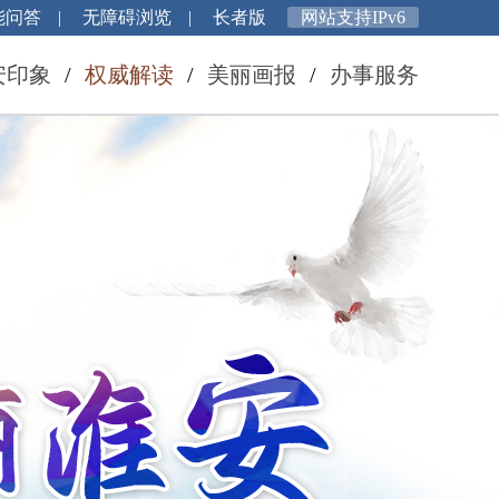
能问答
|
无障碍浏览
|
长者版
网站支持IPv6
安印象
/
权威解读
/
美丽画报
/
办事服务