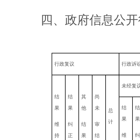
四、政府信息公开
行政复议
行政诉
未经复
结
结
其
尚
结
结
果
果
他
未
总
果
果
计
维
纠
结
审
维
纠
持
正
果
结