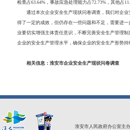
检查占63.64%，事故应急处理能力占72.73%，其他占11.
通过本次企业安全生产现状问卷调查，我们对企业
得了一定的成效，但仍存在一些问题和不足，需要进一
业要切实增强主体责任意识，不断完善安全生产管理制
企业的安全生产管理水平，确保企业的安全生产形势持
相关信息：
淮安市企业安全生产现状问卷调查
淮安市人民政府办公室主办 