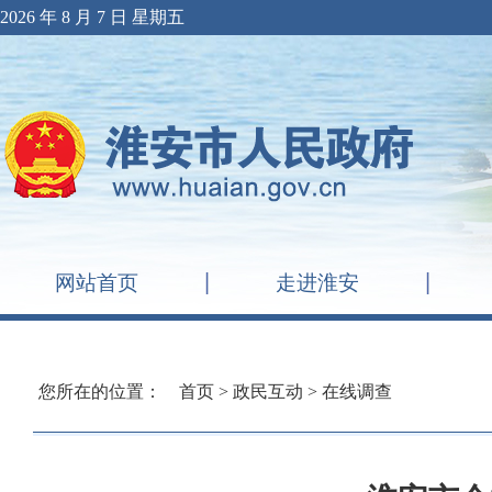
2026 年 8 月 7 日 星期五
网站首页
走进淮安
您所在的位置：
首页
>
政民互动
>
在线调查