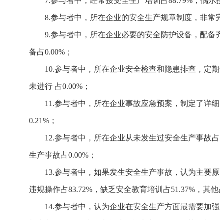
7.参与者中，经常接受全生产培训占88.79%，偶尔
8.参与者中，所在企业的安全生产规章制度，非常完善占5
9.参与者中，所在企业必要的安全防护设备，配备齐全
备占0.00%；
10.参与者中，所在企业安全检查和隐患排查，定期进
未进行 占0.00%；
11.参与者中，所在企业事故应急预案，制定了详细的
0.21%；
12.参与者中，所在企业从未发生过安全生产事故占7
生产事故占0.00%；
13.参与者中，如果发生安全生产事故，认为主要原因是
违规操作占83.72%，缺乏安全教育培训占51.37%，其他占
14.参与者中，认为企业在安全生产方面最需要加强的