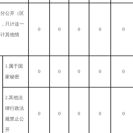
部分公开（区
的，只计这一
0
0
0
0
0
不计其他情
1.属于国
0
0
0
0
0
家秘密
2.其他法
律行政法
0
0
0
0
0
规禁止公
开