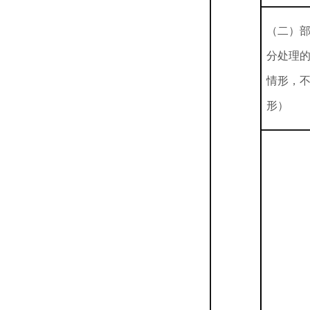
（二）
分处理
情形，
形）