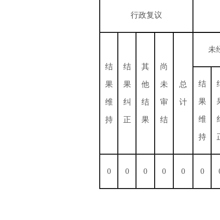
行政复议
未
结
结
其
尚
结
果
果
他
未
总
果
维
纠
结
审
计
维
持
正
果
结
持
0
0
0
0
0
0