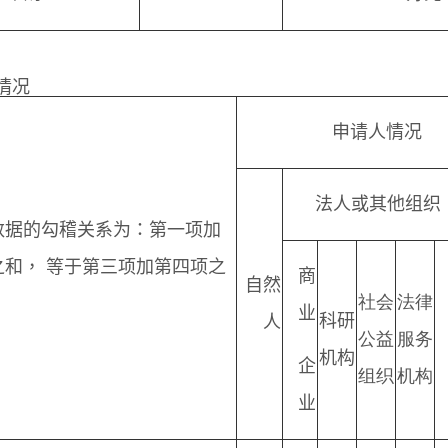
情况
申请人情况
法人或其他组织
数据的勾稽关系为：第一项加
之和， 等于第三项加第四项之
商
自然
社会
法律
业
科研
人
公益
服务
机构
企
组织
机构
业