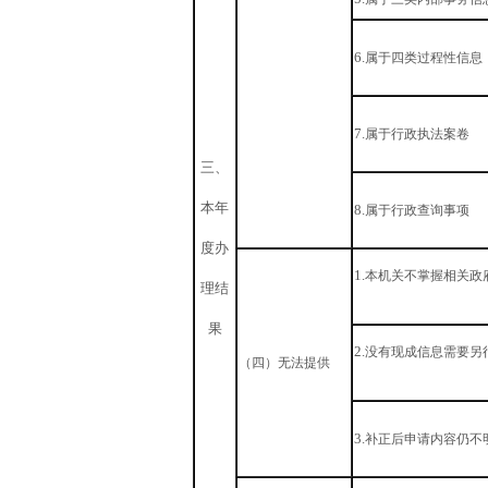
6.
属于四类过程性信息
7.
属于行政执法案卷
三、
本年
8.
属于行政查询事项
度办
1.
本机关不掌握相关政
理结
果
2.
没有现成信息需要另
（四）无法提供
3.
补正后申请内容仍不