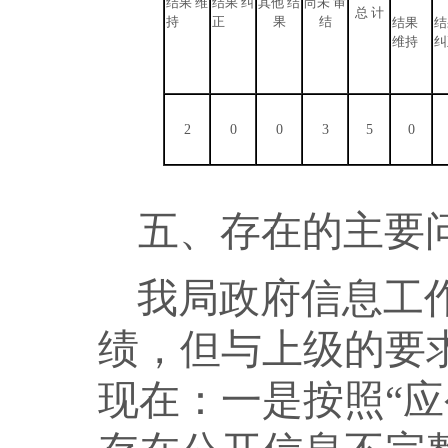
结果 维
结果 纠
其他 结
尚未 审
总 计
持
正
果
结
结果
结
维持
纠
2
0
0
3
5
0
五
、存在的主要
我局政府信息工
绩，但与上级的要
现在：
一是
按照
“