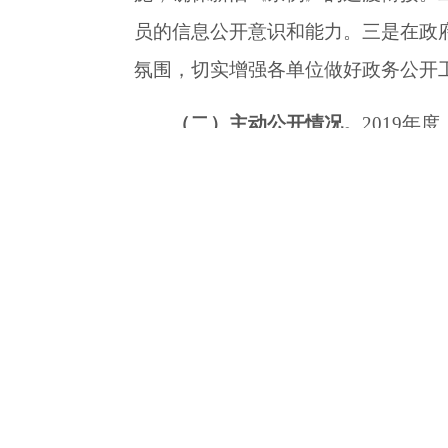
员的信息公开意识和能力。三是在政
氛围，切实增强各单位做好政务公开
（二）
主动公开
情况。
2019年
条、“涟水发布”政务微博发布信息73
会
8场
、制作在线访谈
12期。
（三）
依申请公开
情况。
我县高
托
“中国·
涟水
”门户网站
的依申请公开
然人和商业企业
。
（四）政府信息管理情况。
出台
意见》和《县政府办公室关于印发涟