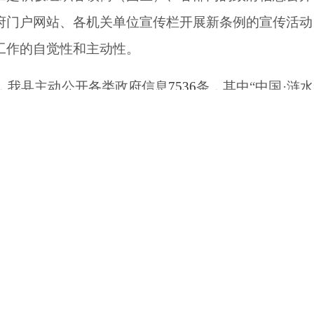
府门户网站、各机关单位宣传栏开展新条例的宣传活动
工作的自觉性和主动性。
度，我县主动公开各类政府信息
7536
条，其中
“中国·
涟水
条、“醉美五岛湖”微信公众号发布信息2920条，
全县
度重视依申请公开工作，不断完善制度机制，坚持依法
平台渠道畅通
。
2019年
全县共收到政府信息公开申请
4
《涟水县
2019年政务公开工作要点》、《县政府办
水县政务信息工作考核办法的通知》等文件，明确规定了