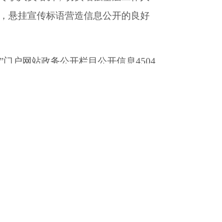
，悬挂宣传标语营造信息公开的良好
”
门户网站政务公开栏目公开信息
4504
发布重大政策解读
1
9
件
、
举办新闻发布
依规办理，狠抓依申请办理质量，
依
8
件，办结
48
件，申请主体主要是自
公室关于进一步加强政府新闻发布工作的
2019年我县政务公开
（包括政府信