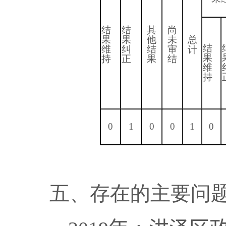
结
结
其
尚
果
果
他
未
总
结
维
纠
结
审
计
果
持
正
果
结
维
持
0
1
0
0
1
0
五、存在的主要问