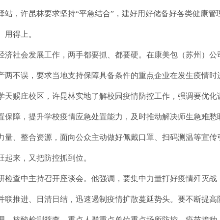
驿站，许昆林要求坚持“平急结合”，建好用好储备好各类健康管
、用得上。
经济社会发展工作，两手都要抓、都要硬。在康美包（苏州）公
产两不误，要求当地支持保障具备条件的重点企业在发生疫情时
学天赐庄校区，许昆林实地了解校园疫情防控工作，强调要优化
置保障，提升学校疫情应急处置能力，及时推动解决师生急难愁
力量、整合资源，面向公众主动做好佩戴口罩、扫码测温等宣传
旺起来，又把防控抓到位。
研检查中主持召开座谈会。他强调，要集中力量打好疫情歼灭战
并联推进、日清日结，迅速遏制疫情扩散蔓延势头。要不断提高防
理、核酸检测筛查、重点人群重点单位重点场所防控、疫苗接种